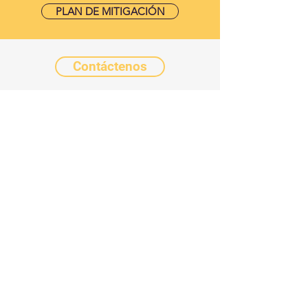
PLAN DE MITIGACIÓN
Contáctenos
Enlístate ahora
Donar
©2024 por Escuelas Comunitarias Chicanos Por
La Causa.
Avisos legales y de privacidad de CPLC
|
Información sobre salarios de docentes
De conformidad con ARS § 15-189.05, a
continuación se proporciona información
sobre la compensación de los docentes.