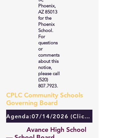
Phoenix,
AZ 85013
for the
Phoenix
School.
For
questions
or
comments
about this
notice,
please call
(520)
807.7923
.
CPLC Community Schools
Governing Board
Agenda:07/14/2026 (Click here)
Avance High School
— School Board