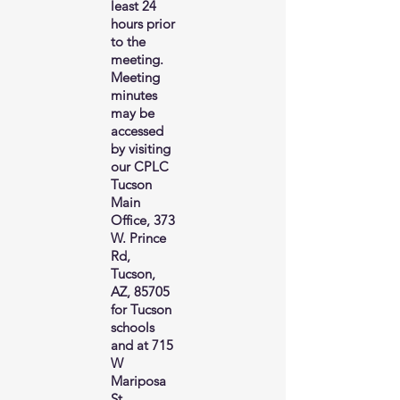
least 24
hours prior
to the
meeting.
Meeting
minutes
may be
accessed
by visiting
our CPLC
Tucson
Main
Office, 373
W. Prince
Rd,
Tucson,
AZ, 85705
for Tucson
schools
and at 715
W
Mariposa
St,