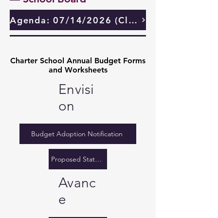
Agenda: 07/14/2026 (Click here)
Charter School Annual Budget Forms
Charter School Annual Budget Forms
and Worksheets
and Worksheets
Envisi
on
Budget Adoption Notification
Proposed State Budget
Avanc
e