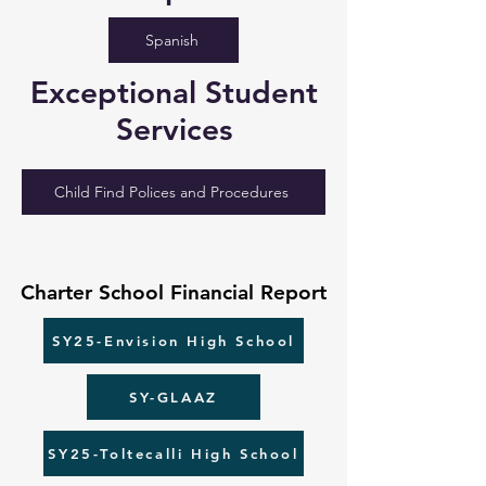
Spanish
Exceptional Student
Services
Child Find Polices and Procedures
Charter School Financial Report
Charter School Financial Report
SY25-Envision High School
SY-GLAAZ
SY25-Toltecalli High School