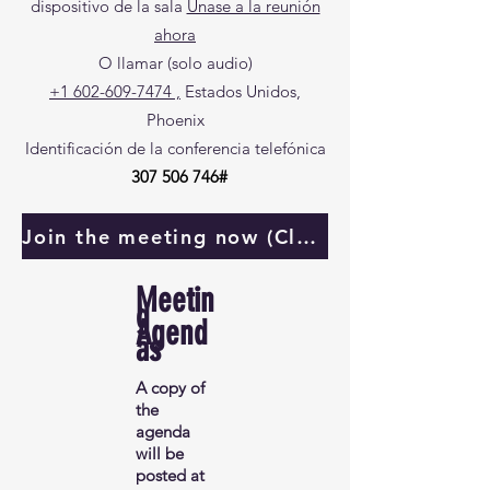
dispositivo de la sala
Únase a la reunión
ahora
O llamar (solo audio)
+1 602-609-7474
,
Estados Unidos,
Phoenix
Identificación de la conferencia telefónica
307 506 746
#
Join the meeting now (Click here)
Meetin
g
Agend
as
A copy of
the
agenda
will be
posted at