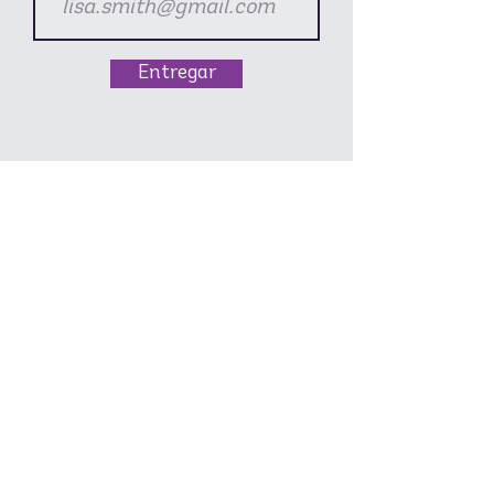
Entregar
¡Muestrale este vídeo a tu
hija!
NUESTRA ESCUELA